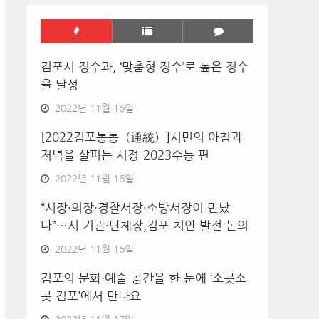
김포시 징수과, ‘맞춤형 징수’로 높은 징수
율 달성
2022년 11월 16일
[2022김포통통（通統）]시민의 아침과
저녁을 살피는 시정-2023수능 편
2022년 11월 16일
“시장·의장·경찰서장·소방서장이 만났
다”…시 기관·단체장,김포 치안 발전 논의
2022년 11월 16일
김포의 문화·예술 공간을 한 눈에 ‘소곳소
곳 김포’에서 만나요