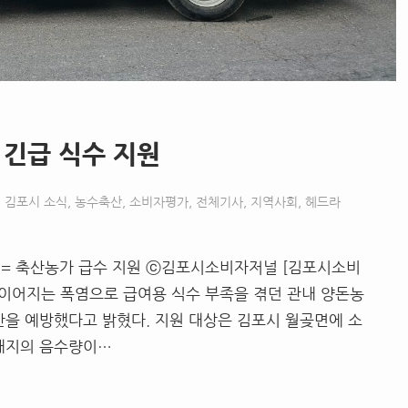
 긴급 식수 지원
김포시 소식
,
농수축산
,
소비자평가
,
전체기사
,
지역사회
,
헤드라
진= 축산농가 급수 지원 ⓒ김포시소비자저널 [김포시소비
이어지는 폭염으로 급여용 식수 부족을 겪던 관내 양돈농
산을 예방했다고 밝혔다. 지원 대상은 김포시 월곶면에 소
 돼지의 음수량이…