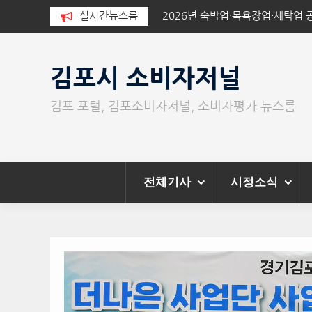
장업·세탁업 공중위생서비스평가 결
실시간뉴스룸
경기김포지역자활센터 ‘더나은 사업
Skip
to
김포시 소비자저널
content
김포 포털, 김포소비자저널, 소비자평가 뉴스룸
전체기사
시정소식
전
체