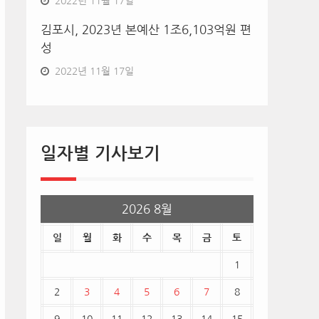
2022년 11월 17일
김포시, 2023년 본예산 1조6,103억원 편
성
2022년 11월 17일
일자별 기사보기
2026 8월
일
월
화
수
목
금
토
1
2
3
4
5
6
7
8