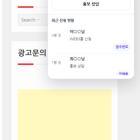
홍보 상담
Search
최근 신청 현황
for:
이○○님
4분 전
WEB3홈 신청
접수완료
광고문의 010-8014-1191
최○○님
7분 전
홍보 상담
진행중
정○○님
10분 전
기업회원 신청
입금안내
윤○○님
13분 전
기사제보
상담중