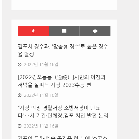
2분 전
언론 파트너 등록
상담중
김포시 징수과, ‘맞춤형 징수’로 높은 징수
율 달성
2022년 11월 16일
[2022김포통통（通統）]시민의 아침과
저녁을 살피는 시정-2023수능 편
2022년 11월 16일
“시장·의장·경찰서장·소방서장이 만났
다”…시 기관·단체장,김포 치안 발전 논의
2022년 11월 16일
김포의 문화·예술 공간을 한 눈에 ‘소곳소