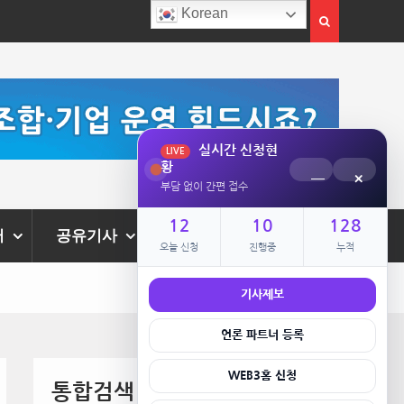
Korean
이전 개소
실시간 신청현
LIVE
황
─
×
부담 없이 간편 접수
12
10
128
터
공유기사
로그인
오늘 신청
진행중
누적
기사제보
언론 파트너 등록
WEB3홈 신청
통합검색