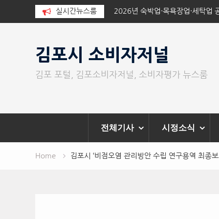
가 긴급 식수 지원
실시간뉴스룸
2026년 숙박업·목욕장업·세탁업
과 공표
Skip
to
김포시 소비자저널
content
김포 포털, 김포소비자저널, 소비자평가 뉴스룸
전체기사
시정소식
Home
김포시 ‘비점오염 관리방안 수립 연구용역 최종보