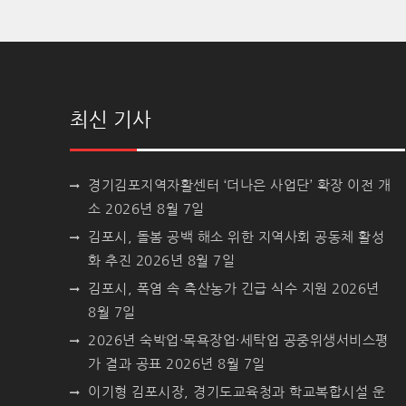
최신 기사
경기김포지역자활센터 ‘더나은 사업단’ 확장 이전 개
소
2026년 8월 7일
김포시, 돌봄 공백 해소 위한 지역사회 공동체 활성
화 추진
2026년 8월 7일
김포시, 폭염 속 축산농가 긴급 식수 지원
2026년
8월 7일
2026년 숙박업·목욕장업·세탁업 공중위생서비스평
가 결과 공표
2026년 8월 7일
이기형 김포시장, 경기도교육청과 학교복합시설 운