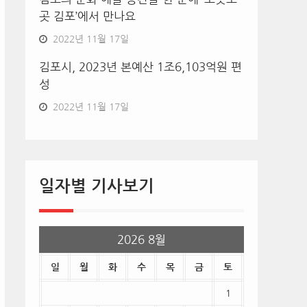
곳 김포’에서 만나요
2022년 11월 17일
김포시, 2023년 본예산 1조6,103억원 편
성
2022년 11월 17일
일자별 기사보기
2026 8월
일
월
화
수
목
금
토
1