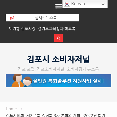
Korean
실시간뉴스룸
경기도교육청과 학교복
김포시, 장애인단체연합회·장애인자립생
김
영 협력 강화
활센터와 소통 간담회 개최
Skip
to
김포시 소비자저널
content
김포 포털, 김포소비자저널, 소비자평가 뉴스룸
Home
김포시의회, 제221회 정례회 3차 본회의 개최…2022년 회기