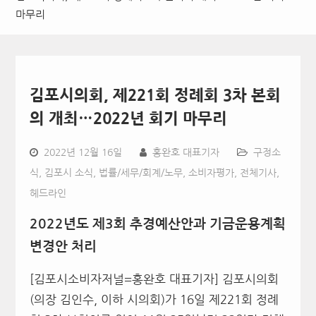
마무리
김포시의회, 제221회 정례회 3차 본회
의 개최…2022년 회기 마무리
2022년 12월 16일
홍완호 대표기자
구정소
식
,
김포시 소식
,
법률/세무/회계/노무
,
소비자평가
,
전체기사
,
헤드라인
2022
년도 제
3
회 추경예산안과 기금운용계획
변경안 처리
[김포시소비자저널=홍완호 대표기자] 김포시의회
(
의장 김인수
,
이하 시의회
)
가
16
일 제
221
회 정례