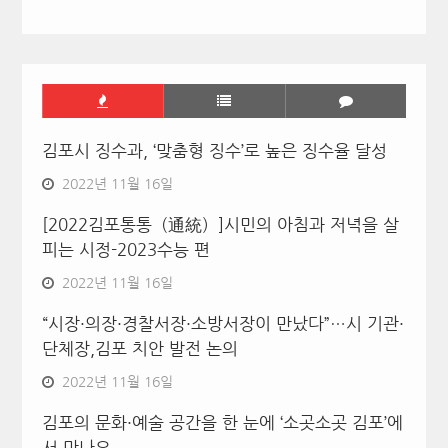
김포시 징수과, ‘맞춤형 징수’로 높은 징수율 달성
2022년 11월 16일
[2022김포통통（通統）]시민의 아침과 저녁을 살
피는 시정-2023수능 편
2022년 11월 16일
“시장·의장·경찰서장·소방서장이 만났다”…시 기관·
단체장,김포 치안 발전 논의
2022년 11월 16일
김포의 문화·예술 공간을 한 눈에 ‘소곳소곳 김포’에
서 만나요