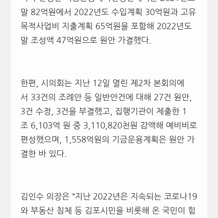
말
82
억원에서
2022
년도 수입계획
30
억원과 고유
목적사업비 지출계획
65
억원을 포함해
2022
년도
말 조성액
47
억원으로 원안 가결했다
.
한편
,
시의회는 지난
12
일 열린 제
2
차 본회의에
서
33
건의 조례안 등 일반안건에 대해
27
건 원안
,
3
건 수정
, 3
건을 부결했고
,
집행기관이 제출한
1
조
6,103
억 원
중
3,110,820
천원
감액해 예비비로
편성했으며
, 1,558
억원의 기금운용계획은 원안 가
결한 바 있다
.
김인수 의장은
“
지난
2022
년은 지속되는 코로나
19
와 부동산 침체 등 김포시민을 비롯해 온 국민이 힘