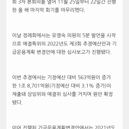
회
3
차 본회의를 열어
11
월
25
일부터
22
일간 진행
한 올 해 마지막 회기를 마무리했다
.
이날 정례회에서는 유영숙 의원의
5
분 발언을 시작
으로 예결특위의
2022
년도 제
3
회 추경예산안과 기
금운용계획 변경안에 대한 심사보고가 진행됐다
.
이번 추경에서는 기정예산 대비
563
억원이 증가
한
1
조
8,701
억원
(
기정예산 대비
3.1%
증가
)
이
제출돼 상임위와 예결위 심사를 거치며 원안 확정
됐다
.
이어 진행된 기금운용계획변경안에서는
2021
년도