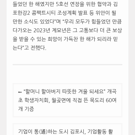
들었던 한 해였지만
5
호선 연장을 위한 협약과 김
포한강
2
콤팩트시티 조성계획 발표 등 위안이 될
만한 소식도 있었다
”
며
“
우리 모두가 힘들었던 만큼
다가오는
2023
년 계묘년은 그 고통보다 더 큰 보상
을 받을 수 있는 희망이 가득찬 한 해가 되리라 믿
는다
”
고 전했다
.
글
“할머니 할아버지 따뜻한 겨울 되세요” 개곡
탐
초 학생자치회, 월곶면에 직접 뜬 목도리 60여
색
개 기증
기업이 통(通)하는 도시 김포시, 기업활동 활