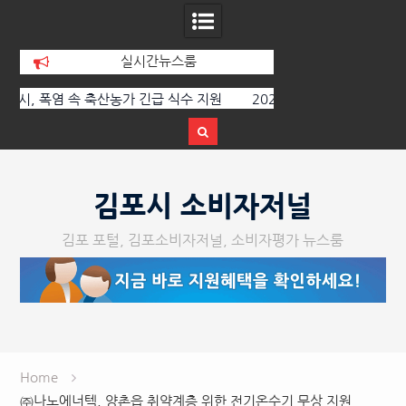
실시간뉴스룸
원
2026년 숙박업·목욕장업·세탁업 공중위
경기김포지역자활센터 
생서비스평가 결과 공표
장 이전
Skip
to
김포시 소비자저널
content
김포 포털, 김포소비자저널, 소비자평가 뉴스룸
Home
㈜나노에너텍, 양촌읍 취약계층 위한 전기온수기 무상 지원