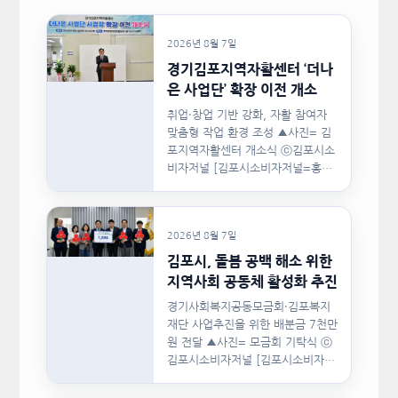
2026년 8월 7일
경기김포지역자활센터 ‘더나
은 사업단’ 확장 이전 개소
취업·창업 기반 강화, 자활 참여자
맞춤형 작업 환경 조성 ▲사진= 김
포지역자활센터 개소식 ⓒ김포시소
비자저널 [김포시소비자저널=홍완
호 대표기자] 김포시(시장 이기형)
는 지난…
2026년 8월 7일
김포시, 돌봄 공백 해소 위한
지역사회 공동체 활성화 추진
경기사회복지공동모금회·김포복지
재단 사업추진을 위한 배분금 7천만
원 전달 ▲사진= 모금회 기탁식 ⓒ
김포시소비자저널 [김포시소비자저
널=홍완호 대표기자] 김포시와 경
기사회복지공동모금회, 김포복지재