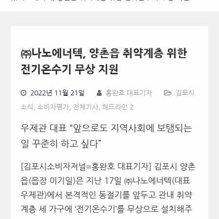
㈜나노에너텍, 양촌읍 취약계층 위한
전기온수기 무상 지원
2022년 11월 21일
홍완호 대표기자
김포시
소식
,
소비자평가
,
전체기사
,
헤드라인 2
우제관 대표 “앞으로도 지역사회에 보탬되는
일 꾸준히 하고 싶다”
[김포시소비자저널=홍완호 대표기자] 김포시 양촌
읍(읍장 이기일)은 지난 17일 ㈜나노에너텍(대표
우제관)에서 본격적인 동절기를 앞두고 관내 취약
계층 세 가구에 ‘전기온수기’를 무상으로 설치해주