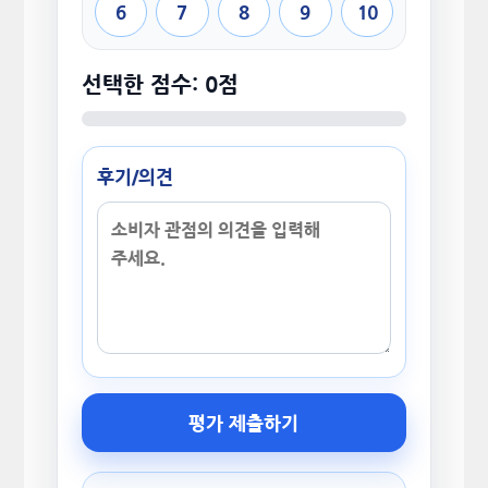
6
7
8
9
10
선택한 점수: 0점
후기/의견
평가 제출하기