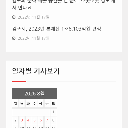
김포의 문화·예술 공간을 한 눈에 ‘소곳소곳 김포’에
서 만나요
2022년 11월 17일
김포시, 2023년 본예산 1조6,103억원 편성
2022년 11월 17일
일자별 기사보기
2026 8월
일
월
화
수
목
금
토
1
2
3
4
5
6
7
8