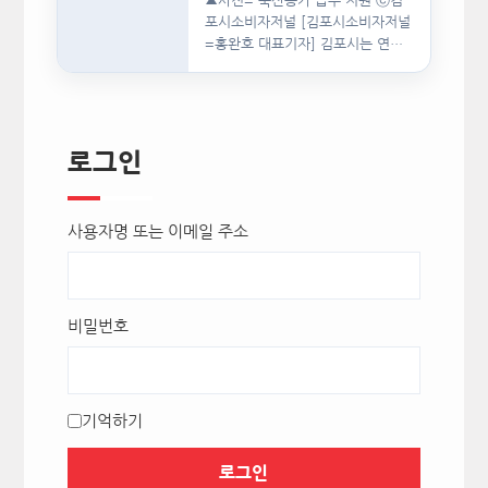
▲사진= 축산농가 급수 지원 ⓒ김
포시소비자저널 [김포시소비자저널
=홍완호 대표기자] 김포시는 연일
이어지는 폭염으로 급여용 식수…
로그인
사용자명 또는 이메일 주소
비밀번호
기억하기
로그인