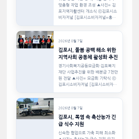
맞춤형 작업 환경 조성 ▲사진= 김
포지역자활센터 개소식 ⓒ김포시소
비자저널 [김포시소비자저널=홍완
호 대표기자] 김포시(시장 이기형)
는 지난…
2026년 8월 7일
김포시, 돌봄 공백 해소 위한
지역사회 공동체 활성화 추진
경기사회복지공동모금회·김포복지
재단 사업추진을 위한 배분금 7천만
원 전달 ▲사진= 모금회 기탁식 ⓒ
김포시소비자저널 [김포시소비자저
널=홍완호 대표기자] 김포시와 경
기사회복지공동모금회, 김포복지재
단은 지난 8월 5일(수)…
2026년 8월 7일
김포시, 폭염 속 축산농가 긴
급 식수 지원
신속한 협업으로 가축 피해 최소화