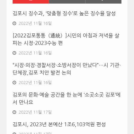
김포시 징수과, ‘맞춤형 징수’로 높은 징수율 달성
2022년 11월 16일
[2022김포통통（通統）]시민의 아침과 저녁을 살
피는 시정-2023수능 편
2022년 11월 16일
“시장·의장·경찰서장·소방서장이 만났다”…시 기관·
단체장,김포 치안 발전 논의
2022년 11월 16일
김포의 문화·예술 공간을 한 눈에 ‘소곳소곳 김포’에
서 만나요
2022년 11월 17일
김포시, 2023년 본예산 1조6,103억원 편성