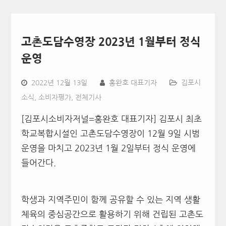
고촌도담수영장 2023년 1월부터 정식
운영
2022년 12월 13일
홍완호 대표기자
김포시
소식
,
소비자평가
,
전체기사
[김포시소비자저널=홍완호 대표기자] 김포시 최초
학교복합시설인 고촌도담수영장이 12월 9일 시범
운영을 마치고 2023년 1월 2일부터 정식 운영에
들어간다.
학생과 지역주민이 함께 공유할 수 있는 지역 생활
체육의 중심공간으로 활용하기 위해 건립된 고촌도