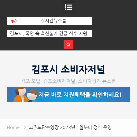
실시간뉴스룸
원
2026년 숙박업·목욕장업·세탁업 공중위
경기김포지역자활센터 
생서비스평가 결과 공표
장 이전
Skip
to
김포시 소비자저널
content
김포 포털, 김포소비자저널, 소비자평가 뉴스룸
Home
고촌도담수영장 2023년 1월부터 정식 운영