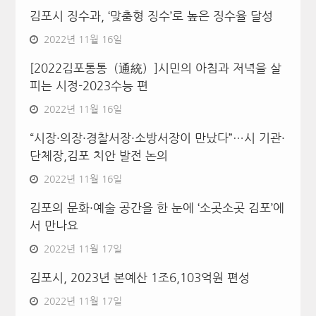
김포시 징수과, ‘맞춤형 징수’로 높은 징수율 달성
2022년 11월 16일
[2022김포통통（通統）]시민의 아침과 저녁을 살
피는 시정-2023수능 편
2022년 11월 16일
“시장·의장·경찰서장·소방서장이 만났다”…시 기관·
단체장,김포 치안 발전 논의
2022년 11월 16일
김포의 문화·예술 공간을 한 눈에 ‘소곳소곳 김포’에
서 만나요
2022년 11월 17일
김포시, 2023년 본예산 1조6,103억원 편성
2022년 11월 17일