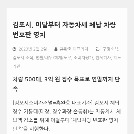
김포시, 이달부터 자동차세 체납 차량
번호판 영치
2023년 2월 2일
홍완호 대표기자
구정소식
,
김포시 소식
,
법률/세무/회계/노무
,
소비자평가
,
전체기사
,
헤드
라인
차량
500
대
, 3
억 원 징수 목표로 연말까지 단
속
[김포시소비자저널=홍완호 대표기자] 김포시 체납
징수 기동대(대장, 징수과장 손동휘)는 자동차세 체
납액 감소를 위해 이달부터 ‘체납차량 번호판 영치
단속’을 시행한다.