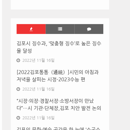
김포시 징수과, ‘맞춤형 징수’로 높은 징수
율 달성
2022년 11월 16일
[2022김포통통（通統）]시민의 아침과
저녁을 살피는 시정-2023수능 편
2022년 11월 16일
“시장·의장·경찰서장·소방서장이 만났
다”…시 기관·단체장,김포 치안 발전 논의
2022년 11월 16일
김포의 문화·예술 공간을 한 눈에 ‘소곳소