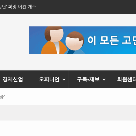
사회 공동체 활성화 추진
김포시, 폭염 속 축산농가 긴급 식수 지원
경제산업
오피니언
구독•제보
회원센
증’