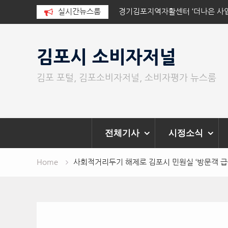
더나은 사업단’ 확장 이전 개소
실시간뉴스룸
김포시, 돌봄 공백 해소 위한 지역
Skip
to
김포시 소비자저널
content
김포 포털, 김포소비자저널, 소비자평가 뉴스룸
전체기사
시정소식
Home
사회적거리두기 해제로 김포시 민원실 ‘방문객 급