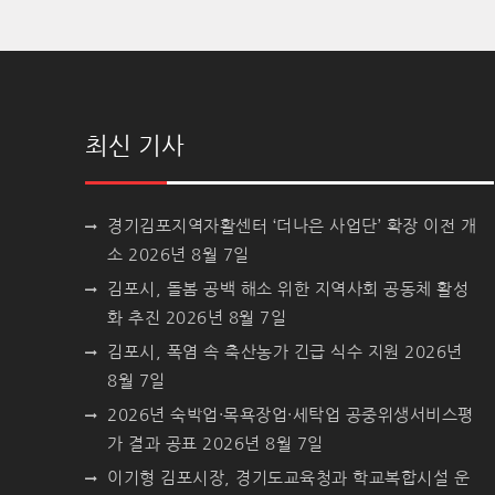
최신 기사
경기김포지역자활센터 ‘더나은 사업단’ 확장 이전 개
소
2026년 8월 7일
김포시, 돌봄 공백 해소 위한 지역사회 공동체 활성
화 추진
2026년 8월 7일
김포시, 폭염 속 축산농가 긴급 식수 지원
2026년
8월 7일
2026년 숙박업·목욕장업·세탁업 공중위생서비스평
가 결과 공표
2026년 8월 7일
이기형 김포시장, 경기도교육청과 학교복합시설 운