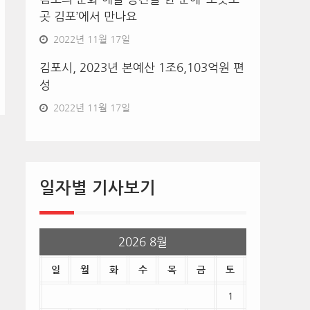
곳 김포’에서 만나요
2022년 11월 17일
김포시, 2023년 본예산 1조6,103억원 편
성
2022년 11월 17일
일자별 기사보기
2026 8월
일
월
화
수
목
금
토
1