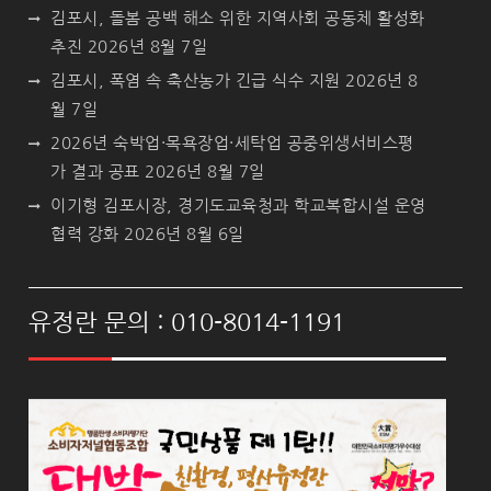
김포시, 돌봄 공백 해소 위한 지역사회 공동체 활성화
추진
2026년 8월 7일
김포시, 폭염 속 축산농가 긴급 식수 지원
2026년 8
월 7일
2026년 숙박업·목욕장업·세탁업 공중위생서비스평
가 결과 공표
2026년 8월 7일
이기형 김포시장, 경기도교육청과 학교복합시설 운영
협력 강화
2026년 8월 6일
유정란 문의 : 010-8014-1191