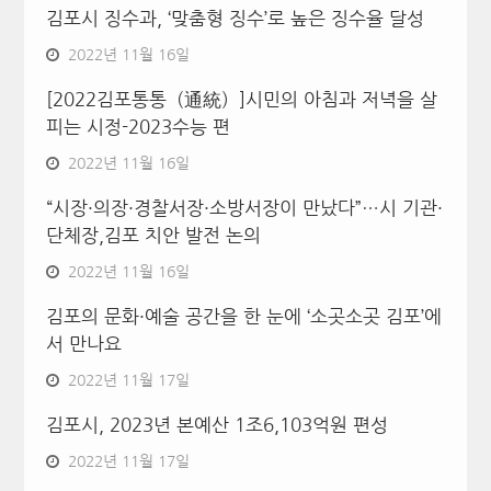
김포시 징수과, ‘맞춤형 징수’로 높은 징수율 달성
2022년 11월 16일
[2022김포통통（通統）]시민의 아침과 저녁을 살
피는 시정-2023수능 편
2022년 11월 16일
“시장·의장·경찰서장·소방서장이 만났다”…시 기관·
단체장,김포 치안 발전 논의
2022년 11월 16일
김포의 문화·예술 공간을 한 눈에 ‘소곳소곳 김포’에
서 만나요
2022년 11월 17일
김포시, 2023년 본예산 1조6,103억원 편성
2022년 11월 17일