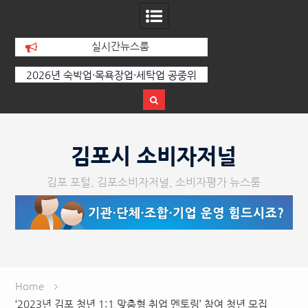
실시간뉴스룸
·목욕장업·세탁업 공중위
경기김포지역자활센터 ‘더나은 사업단’ 확
평가 결과 공표
장 이전 개소
Skip
to
김포시 소비자저널
content
김포 포털, 김포소비자저널, 소비자평가 뉴스룸
Home
‘2023년 김포 청년 1:1 맞춤형 취업 멘토링’ 참여 청년 모집