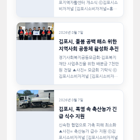
포지역자활센터 개소식 ⓒ김포시소
비자저널 [김포시소비자저널=홍완
호 대표기자] 김포시(시장 이기형)
는 지난…
2026년 8월 7일
김포시, 돌봄 공백 해소 위한
지역사회 공동체 활성화 추진
경기사회복지공동모금회·김포복지
재단 사업추진을 위한 배분금 7천만
원 전달 ▲사진= 모금회 기탁식 ⓒ
김포시소비자저널 [김포시소비자저
널=홍완호 대표기자] 김포시와 경
기사회복지공동모금회, 김포복지재
단은 지난 8월 5일(수)…
2026년 8월 7일
김포시, 폭염 속 축산농가 긴
급 식수 지원
신속한 협업으로 가축 피해 최소화
▲사진= 축산농가 급수 지원 ⓒ김
포시소비자저널 [김포시소비자저널