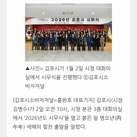
▲사진= 김포시가 1월 2일 시청 대회의
실에서 시무식을 진행했다 ⓒ김포시소
비자저널
[김포시소비자저널=홍완호 대표기자] 김포시(시장
김병수)가 2일 오전 10시, 시청 본관 3층 대회의실
에서 ‘2026년도 시무식’을 열고 붉은 말 병오년(丙
午年) 새해의 힘찬 출발을 알렸다.