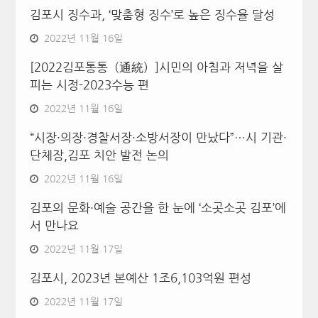
김포시 징수과, ‘맞춤형 징수’로 높은 징수율 달성
2022년 11월 16일
[2022김포통통（通統）]시민의 아침과 저녁을 살
피는 시정-2023수능 편
2022년 11월 16일
“시장·의장·경찰서장·소방서장이 만났다”…시 기관·
단체장,김포 치안 발전 논의
2022년 11월 16일
김포의 문화·예술 공간을 한 눈에 ‘소곳소곳 김포’에
서 만나요
2022년 11월 17일
김포시, 2023년 본예산 1조6,103억원 편성
2022년 11월 17일