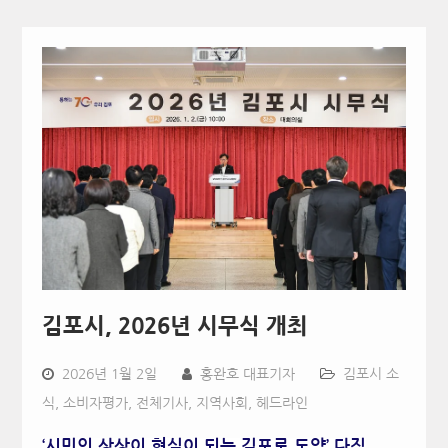
김포시, 2026년 시무식 개최
2026년 1월 2일
홍완호 대표기자
김포시 소
식
,
소비자평가
,
전체기사
,
지역사회
,
헤드라인
‘시민의 상상이 현실이 되는 김포로 도약’ 다짐