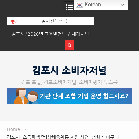
Korean
실시간뉴스룸
위
김포시,「2026년 교육발전특구 세계시민
이기형 김포시장, 경
교육」운영
합시설 운영
Skip
to
김포시 소비자저널
content
김포 포털, 김포소비자저널, 소비자평가 뉴스룸
Home
김포시, 초등학생 「빙상체육활동 지원 사업」 성황리 마무리