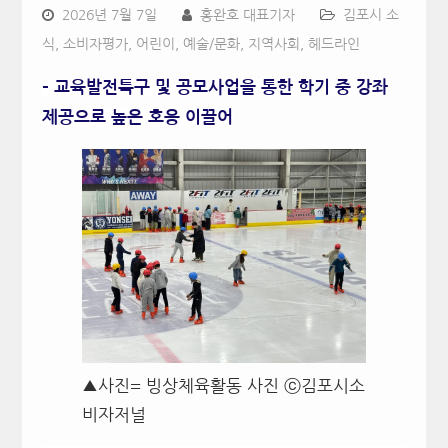
2026년 7월 7일
홍완호 대표기자
김포시 소
식
,
소비자평가
,
어린이
,
예술/문화
,
지역사회
,
헤드라인
– 교육발전특구 및 공모사업을 통한 학기 중 강좌
제공으로 높은 호응 이끌어
▲사진= 빙상체육활동 사진 ⓒ김포시소
비자저널