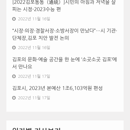
[2022김포통통（通統）]시민의 아침과 저녁을 살
피는 시정-2023수능 편
2022년 11월 16일
“시장·의장·경찰서장·소방서장이 만났다”…시 기관·
단체장,김포 치안 발전 논의
2022년 11월 16일
김포의 문화·예술 공간을 한 눈에 ‘소곳소곳 김포’에
서 만나요
2022년 11월 17일
김포시, 2023년 본예산 1조6,103억원 편성
2022년 11월 17일