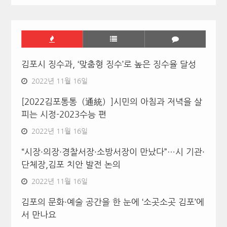
김포시 징수과, ‘맞춤형 징수’로 높은 징수율 달성
2022년 11월 16일
[2022김포통통（通統）]시민의 아침과 저녁을 살
피는 시정-2023수능 편
2022년 11월 16일
“시장·의장·경찰서장·소방서장이 만났다”…시 기관·
단체장,김포 치안 발전 논의
2022년 11월 16일
김포의 문화·예술 공간을 한 눈에 ‘소곳소곳 김포’에
서 만나요