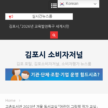
Korean
실시간뉴스룸
시,「2026년 교육발전특구 세계시민
이기형 김포시장, 경기도교육청
교육」운영
합시설 운영 협력 강화
Skip
to
김포시 소비자저널
content
김포 포털, 김포소비자저널, 소비자평가 뉴스룸
Home
고촌도서관 2023년 겨울 독서교실 「어린이 그림책 작가 교실」