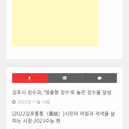
김포시 징수과, ‘맞춤형 징수’로 높은 징수율 달성
2022년 11월 16일
[2022김포통통（通統）]시민의 아침과 저녁을 살
피는 시정-2023수능 편