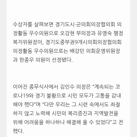
수상자를 살펴보면 경기도시
·
군의회의장협의회 의
정활동 우수의원으로 오강현 부의장과 유영숙 행정
복지위원장이
,
경기도중부권
9
개시의회의장협의회
의정활동 우수의원으로는 배강민 의회운영위원장
과 한종우 의원이 선정됐다
.
이어진 종무식사에서 김인수 의장은
“
계속되는 코
로나
19
와 경기 불황으로 시민 모두가 고통을 감내
해야 했다
”
며
“
다만 우리는 그 시련 속에서도 좌절
하지 않고 노력해 시민의 복리증진과 지역발전을
위해 어려움을 하나하나 해결해 올 수 있었다
”
고 전
했다
.