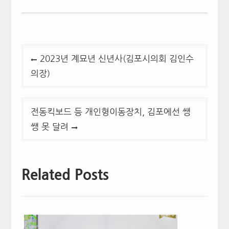
글
2023년 계묘년 신년사(김포시의회 김인수
탐
의장)
색
전동킥보드 등 개인형이동장치, 김포에선 쌩
쌩 못 달려
Related Posts