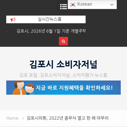
Korean
실시간뉴스룸
문
김포시, 2026년 6월 1일 기준 개별주택
이기형 김포시장, 폭
가격 열람 및 의견청취
른 긴급 대
Skip
to
김포시 소비자저널
content
김포 포털, 김포소비자저널, 소비자평가 뉴스룸
Home
김포시의회, 2022년 종무식 열고 한 해 마무리