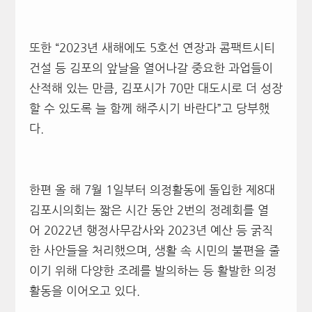
또한
“2023
년 새해에도
5
호선 연장과 콤팩트시티
건설 등 김포의 앞날을 열어나갈 중요한 과업들이
산적해 있는 만큼
,
김포시가
70
만 대도시로 더 성장
할 수 있도록 늘 함께 해주시기 바란다
”
고 당부했
다
.
한편 올 해
7
월
1
일부터 의정활동에 돌입한 제
8
대
김포시의회는 짧은 시간 동안
2
번의 정례회를 열
어
2022
년 행정사무감사와
2023
년 예산 등 굵직
한 사안들을 처리했으며
,
생활 속 시민의 불편을 줄
이기 위해 다양한 조례를 발의하는 등 활발한 의정
활동을 이어오고 있다
.