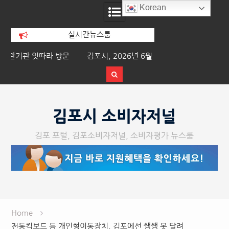
Korean
실시간뉴스룸
문
김포시, 2026년 6월 1일 기준 개별주택
이기형 김포시장, 폭
가격 열람 및 의견청취
른 긴급 대
Skip
to
김포시 소비자저널
content
김포 포털, 김포소비자저널, 소비자평가 뉴스룸
Home
전동킥보드 등 개인형이동장치, 김포에선 쌩쌩 못 달려