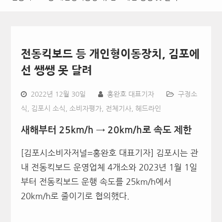
전동킥보드 등 개인형이동장치, 김포에
선 쌩쌩 못 달려
2022년 12월 30일
홍완호 대표기자
구정소
식
,
김포시 소식
,
소비자평가
,
전체기사
,
헤드라인
새해부터
25km/h
→
20km/h
로 속도 제한
[김포시소비자저널=홍완호 대표기자] 김포시는 관
내 전동킥보드 운영업체 4개소와 2023년 1월 1일
부터 전동킥보드 운행 속도를 25km/h에서
20km/h로 줄이기로 협의했다.