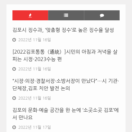
김포시 징수과, ‘맞춤형 징수’로 높은 징수율 달성
2022년 11월 16일
[2022김포통통（通統）]시민의 아침과 저녁을 살
피는 시정-2023수능 편
2022년 11월 16일
“시장·의장·경찰서장·소방서장이 만났다”…시 기관·
단체장,김포 치안 발전 논의
2022년 11월 16일
김포의 문화·예술 공간을 한 눈에 ‘소곳소곳 김포’에
서 만나요
2022년 11월 17일