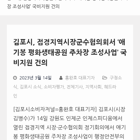
장 조성사업’ 국비지원 건의
김포시, 접경지역시장군수협의회서 ‘애
기봉 평화생태공원 주차장 조성사업’ 국
비지원 건의
2023년 3월 14일
홍완호 대표기자
구정소
식
,
김포시 소식
,
소비자평가
,
전체기사
,
지역사회
,
헤드라
인
[김포시소비자저널=홍완호 대표기자] 김포시(시장
김병수)가 14일 강원도 인제군 인제스피디움에서
열린 접경지역 시장·군수협의회 정기회의에서 애기
봉 평화생태공원 주차장 조성사업이 행정안전부의