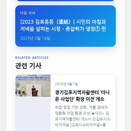
다음 기사
[2023 김포통통（通統）] 시민의 아침과
저녁을 살피는 시정 – 종합허가 행정① 편
2023년 3월 14일
RELATED ARTICLES
관련 기사
2026년 8월 7일
경기김포지역자활센터 ‘더나
은 사업단’ 확장 이전 개소
취업·창업 기반 강화, 자활 참여자
맞춤형 작업 환경 조성 ▲사진= 김
포지역자활센터 개소식 ⓒ김포시소
비자저널 [김포시소비자저널=홍완
호 대표기자] 김포시(시장 이기형)