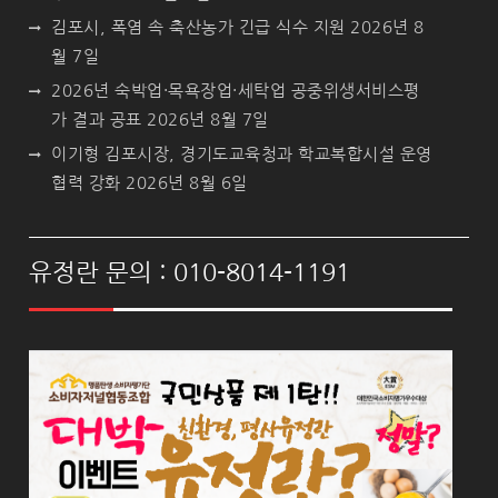
김포시, 폭염 속 축산농가 긴급 식수 지원
2026년 8
월 7일
2026년 숙박업·목욕장업·세탁업 공중위생서비스평
가 결과 공표
2026년 8월 7일
이기형 김포시장, 경기도교육청과 학교복합시설 운영
협력 강화
2026년 8월 6일
유정란 문의 : 010-8014-1191