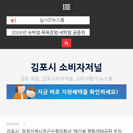
실시간뉴스룸
원
2026년 숙박업·목욕장업·세탁업 공중위
경기김포지역자활센터 
생서비스평가 결과 공표
장 이전
Skip
to
김포시 소비자저널
content
김포 포털, 김포소비자저널, 소비자평가 뉴스룸
Home
김포시, 접경지역시장군수협의회서 ‘애기봉 평화생태공원 주차