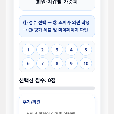
회원·지갑별 가중치
① 점수 선택 → ② 소비자 의견 작성
→ ③ 평가 제출 및 마이페이지 확인
1
2
3
4
5
6
7
8
9
10
선택한 점수: 0점
후기/의견