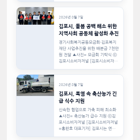
는 지난…
2026년 8월 7일
김포시, 돌봄 공백 해소 위한
지역사회 공동체 활성화 추진
경기사회복지공동모금회·김포복지
재단 사업추진을 위한 배분금 7천만
원 전달 ▲사진= 모금회 기탁식 ⓒ
김포시소비자저널 [김포시소비자저
널=홍완호 대표기자] 김포시와 경
기사회복지공동모금회, 김포복지재
단은 지난 8월 5일(수)…
2026년 8월 7일
김포시, 폭염 속 축산농가 긴
급 식수 지원
신속한 협업으로 가축 피해 최소화
▲사진= 축산농가 급수 지원 ⓒ김
포시소비자저널 [김포시소비자저널
=홍완호 대표기자] 김포시는 연일
이어지는 폭염으로 급여용 식수…