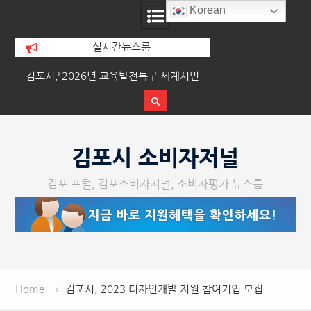
Korean
실시간뉴스룸
위
김포시,「2026년 교육발전특구 세계시민
이기형 김포시장, 경
교육」운영
합시설 운영
Skip
to
김포시 소비자저널
content
김포 포털, 김포소비자저널, 소비자평가 뉴스룸
Home
김포시, 2023 디자인개발 지원 참여기업 모집