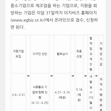
중소기업으로 제조업을 하는 기업으로, 지원을 희
망하는 기업은 이달 31일까지 이지비즈 홈페이지
(www.egbiz.or.kr)에서 온라인으로 접수, 신청하
면 된다.
협
약
지
및
원
지원기업
최종
디자인 진단
발표심사
과
금
모집
선정
제
지
진
급
행
➡
➡
➡
➡
➡
개
과
발
제
서류통과 기
실
5.16
수
업에 한해 진
4.27∼5.10
시
3.8∼3.31
(예
행
행
(예정)
(10
정)
완
(4.12∼4.25)
월
료
이
후