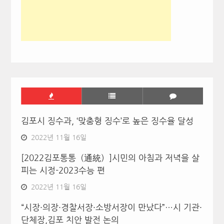
김포시 징수과, ‘맞춤형 징수’로 높은 징수율 달성
2022년 11월 16일
[2022김포통통（通統）]시민의 아침과 저녁을 살
피는 시정-2023수능 편
2022년 11월 16일
“시장·의장·경찰서장·소방서장이 만났다”…시 기관·
단체장,김포 치안 발전 논의