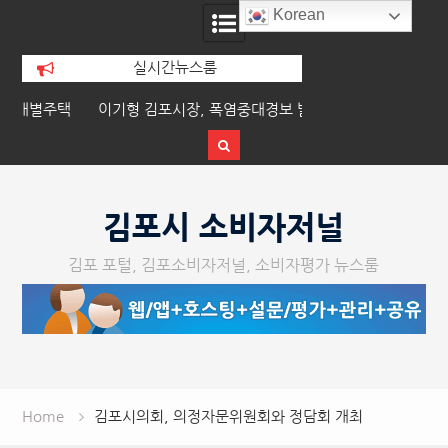
Korean
실시간뉴스룸
택
이기형 김포시장, 폭염중대경보 발효에 따
김포시장, 농촌지도자
른 긴급 대책회의 실시
정담회
Skip
to
김포시 소비자저널
content
김포 포털, 김포소비자저널, 소비자평가 뉴스룸
Home
김포시의회, 의정자문위원회와 정담회 개최