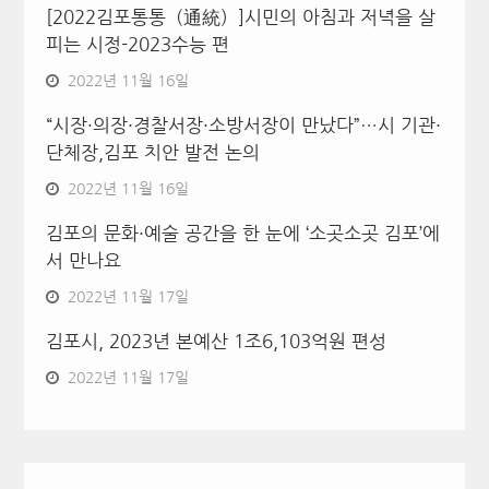
[2022김포통통（通統）]시민의 아침과 저녁을 살
피는 시정-2023수능 편
2022년 11월 16일
“시장·의장·경찰서장·소방서장이 만났다”…시 기관·
단체장,김포 치안 발전 논의
2022년 11월 16일
김포의 문화·예술 공간을 한 눈에 ‘소곳소곳 김포’에
서 만나요
2022년 11월 17일
김포시, 2023년 본예산 1조6,103억원 편성
2022년 11월 17일