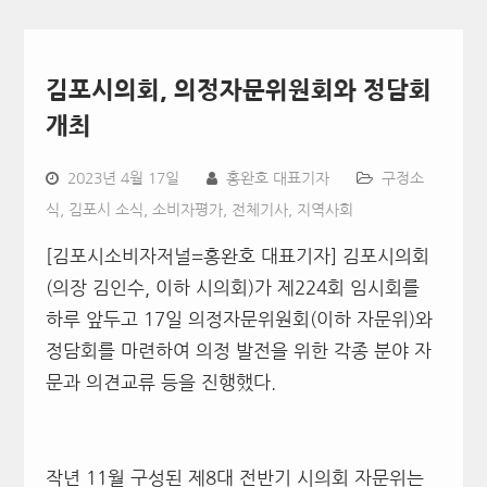
김포시의회, 의정자문위원회와 정담회
개최
2023년 4월 17일
홍완호 대표기자
구정소
식
,
김포시 소식
,
소비자평가
,
전체기사
,
지역사회
[김포시소비자저널=홍완호 대표기자] 김포시의회
(의장 김인수, 이하 시의회)가 제224회 임시회를
하루 앞두고 17일 의정자문위원회(이하 자문위)와
정담회를 마련하여 의정 발전을 위한 각종 분야 자
문과 의견교류 등을 진행했다.
작년 11월 구성된 제8대 전반기 시의회 자문위는