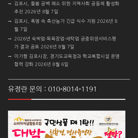
김포시, 돌봄 공백 해소 위한 지역사회 공동체 활성화
추진
2026년 8월 7일
김포시, 폭염 속 축산농가 긴급 식수 지원
2026년 8
월 7일
2026년 숙박업·목욕장업·세탁업 공중위생서비스평
가 결과 공표
2026년 8월 7일
이기형 김포시장, 경기도교육청과 학교복합시설 운영
협력 강화
2026년 8월 6일
유정란 문의 : 010-8014-1191