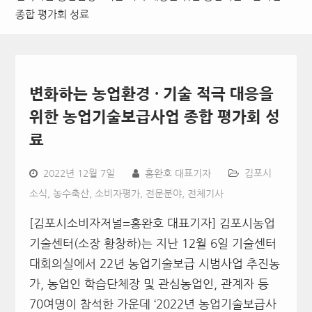
종합 평가회 성료
변화하는 농업환경 · 기술 적극 대응을
위한 농업기술보급사업 종합 평가회 성
료
2022년 12월 7일
홍완호 대표기자
김포시
소식
,
농수축산
,
소비자평가
,
전문분야
,
전체기사
[김포시소비자저널=홍완호 대표기자] 김포시농업
기술센터(소장 황창하)는 지난 12월 6일 기술센터
대회의실에서 22년 농업기술보급 시범사업 추진농
가, 농업인 학습단체장 및 관심농업인, 관계자 등
70여명이 참석한 가운데 ‘2022년 농업기술보급사