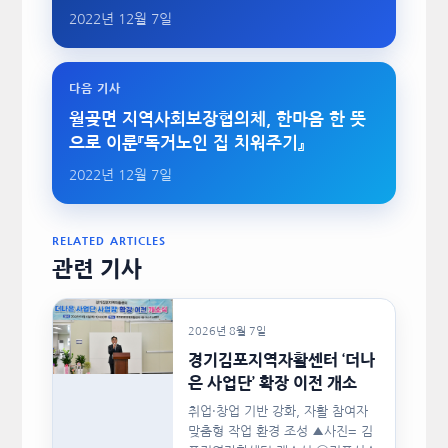
2022년 12월 7일
다음 기사
월곶면 지역사회보장협의체, 한마음 한 뜻
으로 이룬『독거노인 집 치워주기』
2022년 12월 7일
RELATED ARTICLES
관련 기사
2026년 8월 7일
경기김포지역자활센터 ‘더나
은 사업단’ 확장 이전 개소
취업·창업 기반 강화, 자활 참여자
맞춤형 작업 환경 조성 ▲사진= 김