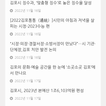
김포시 징수과, ‘맞춤형 징수’로 높은 징수율 달성
2022년 11월 16일
[2022김포통통（通統）]시민의 아침과 저녁을 살
피는 시정-2023수능 편
2022년 11월 16일
“시장·의장·경찰서장·소방서장이 만났다”…시 기관·
단체장,김포 치안 발전 논의
2022년 11월 16일
김포의 문화·예술 공간을 한 눈에 ‘소곳소곳 김포’에
서 만나요
2022년 11월 17일
김포시, 2023년 본예산 1조6,103억원 편성
2022년 11월 17일