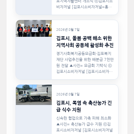
포지역자활센터 개소식 ⓒ김포시소
비자저널 [김포시소비자저널=홍완
호 대표기자] 김포시(시장 이기형)
는 지난…
2026년 8월 7일
김포시, 돌봄 공백 해소 위한
지역사회 공동체 활성화 추진
경기사회복지공동모금회·김포복지
재단 사업추진을 위한 배분금 7천만
원 전달 ▲사진= 모금회 기탁식 ⓒ
김포시소비자저널 [김포시소비자저
널=홍완호 대표기자] 김포시와 경
기사회복지공동모금회, 김포복지재
단은 지난 8월 5일(수)…
2026년 8월 7일
김포시, 폭염 속 축산농가 긴
급 식수 지원
신속한 협업으로 가축 피해 최소화
▲사진= 축산농가 급수 지원 ⓒ김
포시소비자저널 [김포시소비자저널