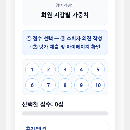
참여 리워드
회원·지갑별 가중치
① 점수 선택 → ② 소비자 의견 작성
→ ③ 평가 제출 및 마이페이지 확인
1
2
3
4
5
6
7
8
9
10
선택한 점수: 0점
후기/의견