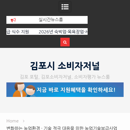
실시간뉴스룸
원
2026년 숙박업·목욕장업·세탁업 공중위
경기김포지역자활센터 
생서비스평가 결과 공표
장 이전
Skip
to
김포시 소비자저널
content
김포 포털, 김포소비자저널, 소비자평가 뉴스룸
Home
변화하는 농업환경 · 기술 적극 대응을 위한 농업기술보급사업