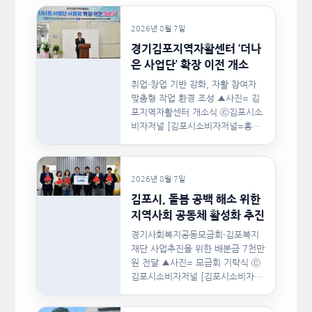
2026년 8월 7일
경기김포지역자활센터 ‘더나
은 사업단’ 확장 이전 개소
취업·창업 기반 강화, 자활 참여자
맞춤형 작업 환경 조성 ▲사진= 김
포지역자활센터 개소식 ⓒ김포시소
비자저널 [김포시소비자저널=홍완
호 대표기자] 김포시(시장 이기형)
는 지난…
2026년 8월 7일
김포시, 돌봄 공백 해소 위한
지역사회 공동체 활성화 추진
경기사회복지공동모금회·김포복지
재단 사업추진을 위한 배분금 7천만
원 전달 ▲사진= 모금회 기탁식 ⓒ
김포시소비자저널 [김포시소비자저
널=홍완호 대표기자] 김포시와 경
기사회복지공동모금회, 김포복지재