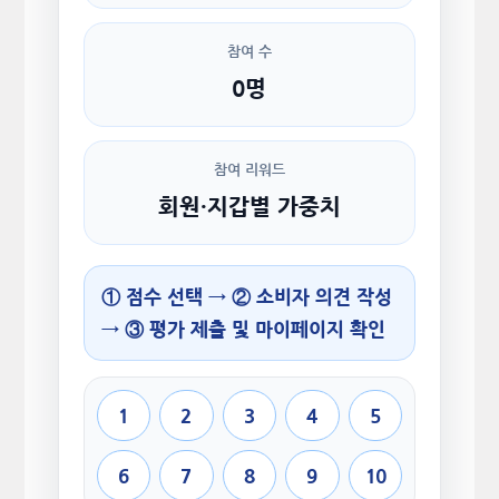
참여 수
0명
참여 리워드
회원·지갑별 가중치
① 점수 선택 → ② 소비자 의견 작성
→ ③ 평가 제출 및 마이페이지 확인
1
2
3
4
5
6
7
8
9
10