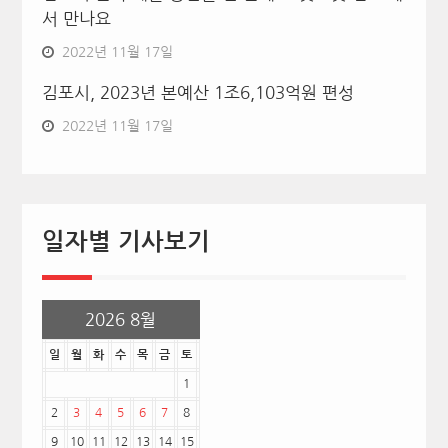
서 만나요
2022년 11월 17일
김포시, 2023년 본예산 1조6,103억원 편성
2022년 11월 17일
일자별 기사보기
2026 8월
일
월
화
수
목
금
토
1
2
3
4
5
6
7
8
9
10
11
12
13
14
15