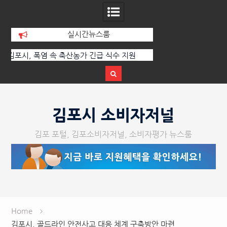
실시간뉴스룸
원
2026년 숙박업·목욕장업·세탁업 공중위
경기김포지역자활센터 
생서비스평가 결과 공표
장 이전
Skip
to
김포시 소비자저널
content
김포 포털, 김포소비자저널, 소비자평가 뉴스룸
Home
김포시, 골드라인 안전사고 대응 체계 구축방안 마련