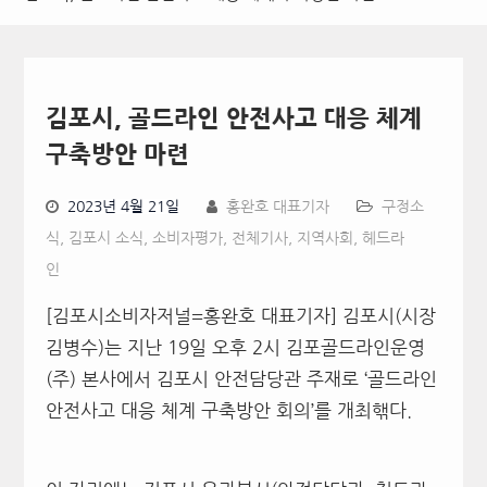
김포시, 골드라인 안전사고 대응 체계
구축방안 마련
2023년 4월 21일
홍완호 대표기자
구정소
식
,
김포시 소식
,
소비자평가
,
전체기사
,
지역사회
,
헤드라
인
[김포시소비자저널=홍완호 대표기자] 김포시(시장
김병수)는 지난 19일 오후 2시 김포골드라인운영
(주) 본사에서 김포시 안전담당관 주재로 ‘골드라인
안전사고 대응 체계 구축방안 회의’를 개최핶다.